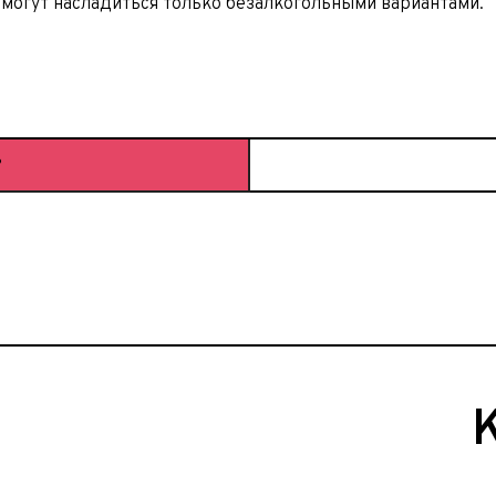
могут насладиться только безалкогольными вариантами.
Р