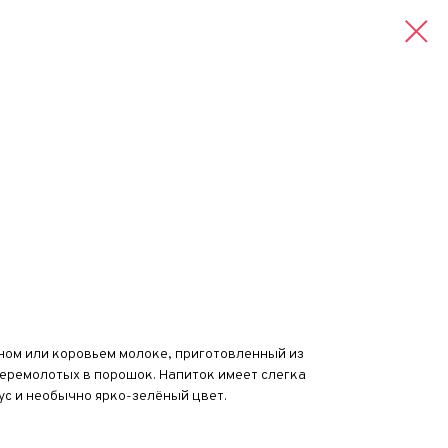
ном или коровьем молоке, приготовленный из
еремолотых в порошок. Напиток имеет слегка
ус и необычно ярко-зелёный цвет.