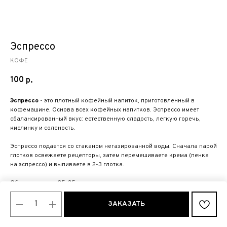
Эспрессо
КОФЕ
100
р.
Эспрессо
- это плотный кофейный напиток, приготовленный в
кофемашине. Основа всех кофейных напитков. Эспрессо имеет
сбалансированный вкус: естественную сладость, легкую горечь,
кислинку и соленость.
Эспрессо подается со стаканом негазированной воды. Сначала парой
глотков освежаете рецепторы, затем перемешиваете крема (пенка
на эспрессо) и выпиваете в 2-3 глотка.
Обьем напитка: 25-35 мл
ЗАКАЗАТЬ