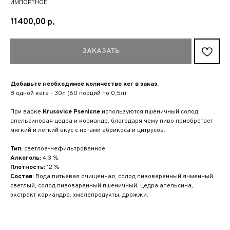
ИМПОРТНОЕ
11400,00
р.
ЗАКАЗАТЬ
Добавьте необходимое количество кег в заказ.
В одной кеге - 30л (60 порций по 0,5л)
При варке
Krusovice Psenicne
используются пшеничный солод,
апельсиновая цедра и кориандр, благодаря чему пиво приобретает
мягкий и легкий вкус с нотами абрикоса и цитрусов.
Тип:
светлое-нефильтрованное
Алкоголь:
4,3 %
Плотность:
12 %
Состав:
Вода питьевая очищенная, солод пивоваренный ячменный
светлый, солод пивоваренный пшеничный, цедра апельсина,
экстракт кориандра, хмелепродукты, дрожжи.