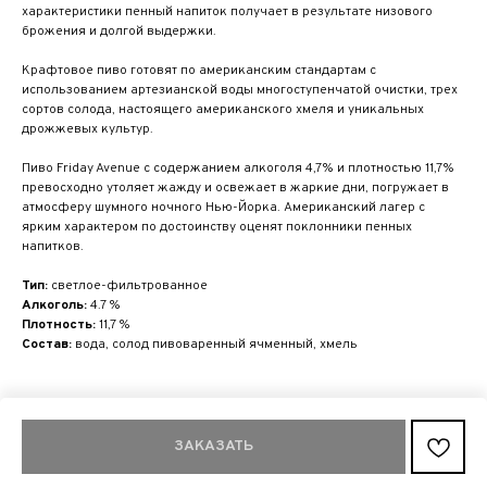
характеристики пенный напиток получает в результате низового
брожения и долгой выдержки.
Крафтовое пиво готовят по американским стандартам с
использованием артезианской воды многоступенчатой очистки, трех
сортов солода, настоящего американского хмеля и уникальных
дрожжевых культур.
Пиво Friday Avenue с содержанием алкоголя 4,7% и плотностью 11,7%
превосходно утоляет жажду и освежает в жаркие дни, погружает в
атмосферу шумного ночного Нью-Йорка. Американский лагер с
ярким характером по достоинству оценят поклонники пенных
напитков.
Тип:
светлое-фильтрованное
Алкоголь:
4.7 %
Плотность:
11,7 %
Состав:
вода, солод пивоваренный ячменный, хмель
ЗАКАЗАТЬ
Tilda
Made on