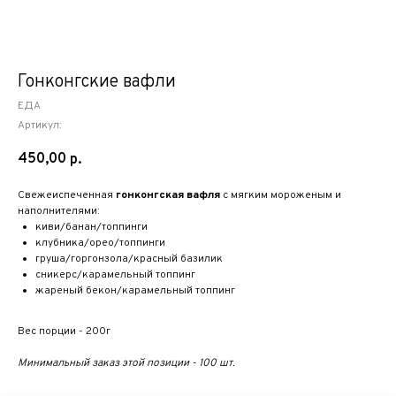
Гонконгские вафли
ЕДА
Артикул:
450,00
р.
Свежеиспеченная
гонконгская вафля
с мягким мороженым и
наполнителями:
киви/банан/топпинги
клубника/орео/топпинги
груша/горгонзола/красный базилик
сникерс/карамельный топпинг
жареный бекон/карамельный топпинг
Вес порции - 200г
Минимальный заказ этой позиции - 100 шт.