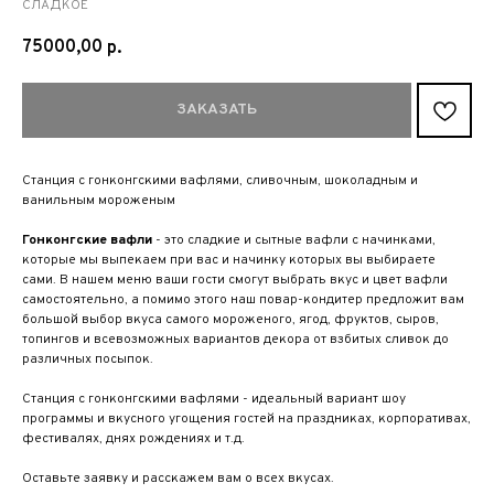
СЛАДКОЕ
75000,00
р.
ЗАКАЗАТЬ
Станция с гонконгскими вафлями, сливочным, шоколадным и
ванильным мороженым
Гонконгские вафли
- это сладкие и сытные вафли с начинками,
которые мы выпекаем при вас и начинку которых вы выбираете
сами. В нашем меню ваши гости смогут выбрать вкус и цвет вафли
самостоятельно, а помимо этого наш повар-кондитер предложит вам
большой выбор вкуса самого мороженого, ягод, фруктов, сыров,
топингов и всевозможных вариантов декора от взбитых сливок до
различных посыпок.
Станция с гонконгскими вафлями - идеальный вариант шоу
программы и вкусного угощения гостей на праздниках, корпоративах,
фестивалях, днях рождениях и т.д.
Оставьте заявку и расскажем вам о всех вкусах.