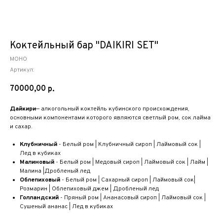
Коктейльный бар "DAIKIRI SET"
МОНО
Артикул:
70000,00
р.
Дайкири
— алкогольный коктейль кубинского происхождения,
основными компонентами которого являются светлый ром, сок лайма
и сахар.
Клубничный
- Белый ром | Клубничный сироп | Лаймовый сок |
Лед в кубиках
Малиновый
- Белый ром | Медовый сироп | Лаймовый сок | Лайм |
Малина |Дробленый лед
Облепиховый
- Белый ром | Сахарный сироп | Лаймовый сок|
Розмарин | Облепиховый джем | Дробленый лед
Голландский
- Пряный ром | Ананасовый сироп | Лаймовый сок |
Сушеный ананас | Лед в кубиках