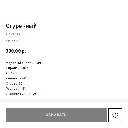
Огуречный
ЛИМОНАДЫ
Артикул:
300,00
р.
Медовый сироп 20мл
Спрайт 100мл
Лайм 20г
Апельсин80г
Огурец 35г
Розмарин 5г
Дробленый лед 200г
Добавить в заказ можно не менее 25 коктейлей
ЗАКАЗАТЬ