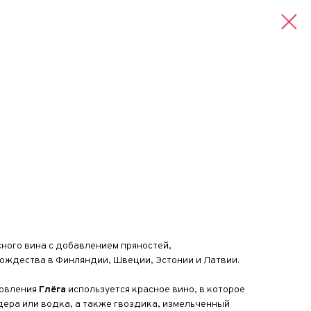
сного вина с добавлением пряностей,
ождества в Финляндии, Швеции, Эстонии и Латвии.
товления
Глёга
используется красное вино, в которое
дера или водка, а также гвоздика, измельченный